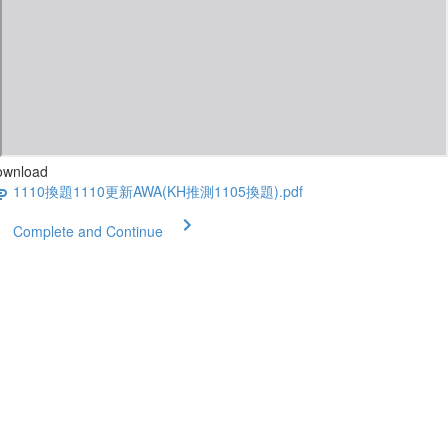
ownload
1110換題1110更新AWA(KH推測1105換題).pdf
Complete and Continue